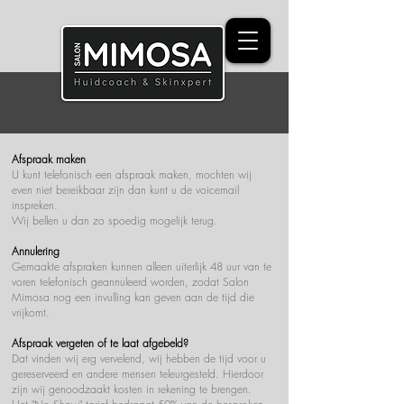
Afspraak maken
U kunt telefonisch een afspraak maken, mochten wij
even niet bereikbaar zijn dan kunt u de voicemail
inspreken.
Wij bellen u dan zo spoedig mogelijk terug.
Annulering
Gemaakte afspraken kunnen alleen uiterlijk 48 uur van te
voren telefonisch geannuleerd worden, zodat Salon
Mimosa nog een invulling kan geven aan de tijd die
vrijkomt.
Afspraak vergeten of te laat afgebeld?
Dat vinden wij erg vervelend, wij hebben de tijd voor u
gereserveerd en andere mensen teleurgesteld. Hierdoor
zijn wij genoodzaakt kosten in rekening te brengen.