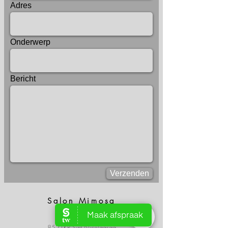
Adres
Onderwerp
Bericht
Verzenden
Salon Mimosa
Dobbeleane 18B
8521KR Sint Nicolaasga